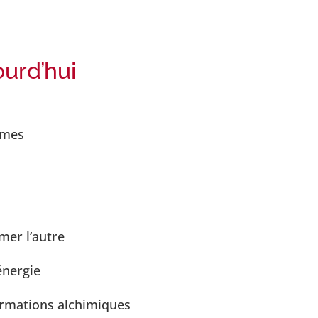
ourd’hui
smes
mer l’autre
énergie
ormations alchimiques