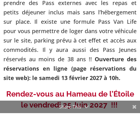
prendre des Pass externes avec les repas et
petits déjeuner inclus mais sans l’hébergement
sur place. Il existe une formule Pass Van Life
pour vous permettre de loger dans votre véhicule
sur le site, parking prévu à cet effet et accès aux
commodités. Il y aura aussi des Pass Jeunes
réservés au moins de 38 ans !!
Ouverture des
réservations en ligne (page réservations du
site web): le samedi 13 février 2027 à 10h.
Rendez-vous au Hameau de l’Étoile
le vendredi 25 Juin 2027 !!!
Share This
Film et prise de photos sont prévus pendant le
Tantra Joy Festival par notre équipe. En prenant
votre billet, vous autorisez expressément et