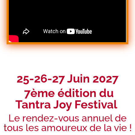
25-26-27 Juin 2027
7ème édition
du
Tantra Joy Festival
Le rendez-vous annuel de
tous les amoureux de la vie !